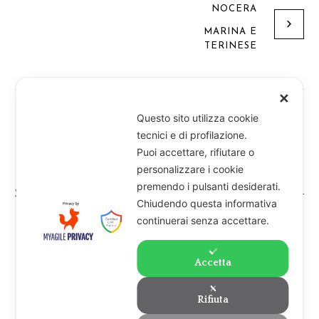
NOCERA
MARINA E
TERINESE
✕
Questo sito utilizza cookie
tecnici e di profilazione.
Puoi accettare, rifiutare o
personalizzare i cookie
premendo i pulsanti desiderati.
Suore di S. Maria di Loreto - Piazza d'Angennes, 4 -
Chiudendo questa informativa
13100 Vercelli - Telefono 0161 25 54 25
continuerai senza accettare.
Accetta
Rifiuta