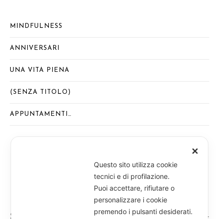
MINDFULNESS
ANNIVERSARI
UNA VITA PIENA
(SENZA TITOLO)
APPUNTAMENTI…
✕
Questo sito utilizza cookie
tecnici e di profilazione.
Puoi accettare, rifiutare o
personalizzare i cookie
premendo i pulsanti desiderati.
Suore di S. Maria di Loreto - Piazza d'Angennes, 4 -