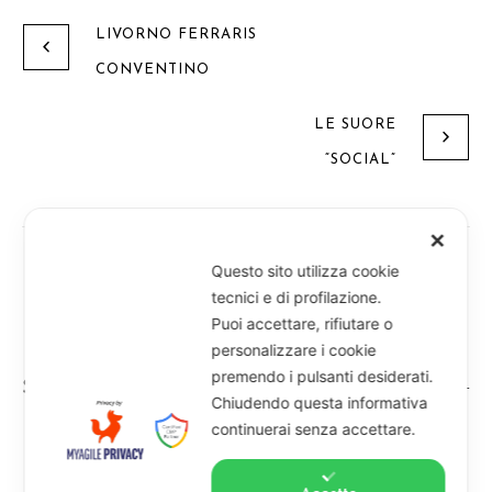
LIVORNO FERRARIS
CONVENTINO
LE SUORE
“SOCIAL”
✕
Questo sito utilizza cookie
tecnici e di profilazione.
Puoi accettare, rifiutare o
personalizzare i cookie
premendo i pulsanti desiderati.
Suore di S. Maria di Loreto - Piazza d'Angennes, 4 -
Chiudendo questa informativa
13100 Vercelli - Telefono 0161 25 54 25
continuerai senza accettare.